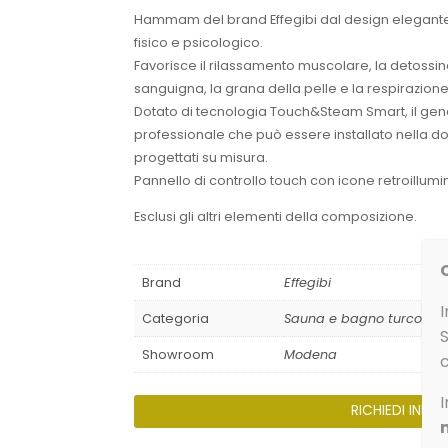
originale
attuale
Hammam del brand Effegibi dal design elegante
era:
è:
fisico e psicologico.
€10.394,00.
€3.671,00.
Favorisce il rilassamento muscolare, la detossin
sanguigna, la grana della pelle e la respirazione
Dotato di tecnologia Touch&Steam Smart, il gen
professionale che può essere installato nella do
progettati su misura.
Pannello di controllo touch con icone retroillumi
Esclusi gli altri elementi della composizione.
Brand
Effegibi
I
Categoria
Sauna e bagno turco
Showroom
Modena
c
I
RICHIEDI INFO