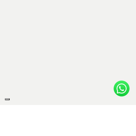
Showroom Carboni Casa
si riceve
su appuntamento